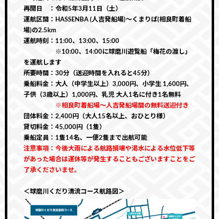
再開日 ：令和5年3月11日（土）
運航区間：HASSENBA (人吉発船場)〜くまりば(相良町着船
場)の2.5km
運航時刻：11:00、13:00、15:00
※10:00、14:00に球磨川遊覧船「梅花の渡し」
を運航します
所要時間：30分（送迎時間を入れると45分）
乗船料金：大人（中学生以上）3,000円、小学生 1,600円、
子供（3歳以上）1,000円、乳児 大人1名に付き1名無料
※相良町着船場〜人吉発船場間の無料送迎付き
団体料金：2,400円（大人15名以上、おひとり様）
貸切料金：45,000円（1隻）
乗船定員：1隻14名、一便2隻まで出航可能
注意事項：今後大雨による航路損壊や渇水による水位低下等
があった場合は運休等が発生することもございますことをご
了承くださいませ。
＜球磨川くだり清流コース航路図＞