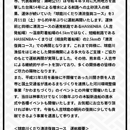
市、代表取締役：瀬崎公介）は令和４年９月に九州地方を直
撃した台風14号による増水による航路への土砂流入の結
果、運休が続いていた「球磨川くだり清流復興コース」を3
月11日（土）から約半年ぶりに
運航再開いたします。運休
前と同様に清流コースの通常航路であるHASSENBA（人吉
発船場）〜温泉町着船場の4.5kmではなく、短縮航路である
HASSENBA〜くまりば（相良町着船場）の2.5kmの「清流
復興コース」での再開となります。これまで同様に、球磨川
漁協をはじめとした関係機関による多大なるご支援・ご協力
のもとで運航再開が実現しました。その他、熊本県・人吉市
による継続的サポートを頂いており、多くの関係者の皆様の
ご尽力の賜物となります。
また、平成31年3月を最後に不開催であった川開き祭を人吉
市と国土交通省が進めるまちづくりを連携した河川環境整備
事業「かわまちづくり」のイベントとの共催で開催いたしま
す。当日は神事だけでなく10数年ぶりの木製新造船の進水
式や各種イベントも開催いたします。お気軽にお立ち寄り頂
ければ幸いです。今後も人吉球磨の観光の復興に少しでも貢
献できるよう事業を邁進して参ります。
＜球磨川くだり清流復興コース 運航概要＞