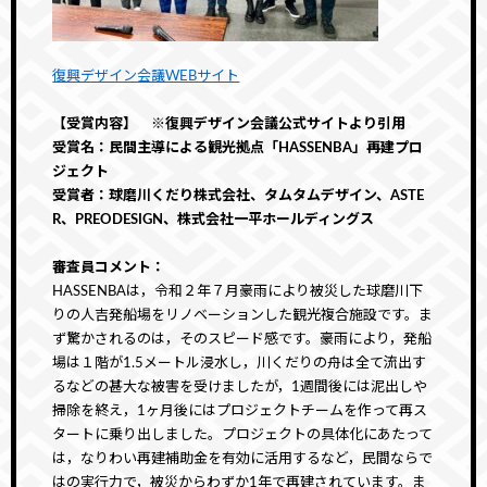
復興デザイン会議WEBサイト
【受賞内容】 ※復興デザイン会議公式サイトより引用
受賞名：民間主導による観光拠点「HASSENBA」再建プロ
ジェクト
受賞者：球磨川くだり株式会社、タムタムデザイン、ASTE
R、PREODESIGN、株式会社一平ホールディングス
審査員コメント：
HASSENBAは，令和２年７月豪雨により被災した球磨川下
りの人吉発船場をリノベーションした観光複合施設です。ま
ず驚かされるのは，そのスピード感です。豪雨により，発船
場は１階が1.5メートル浸水し，川くだりの舟は全て流出す
るなどの甚大な被害を受けましたが，1週間後には泥出しや
掃除を終え，1ヶ月後にはプロジェクトチームを作って再ス
タートに乗り出しました。プロジェクトの具体化にあたって
は，なりわい再建補助金を有効に活用するなど，民間ならで
はの実行力で，被災からわずか1年で再建されています。ま