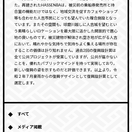
た，再建されたHASSENBAは，被災前の乗船券発売所と待
合室の機能だけではなく，地域交流を促すカフェやショップ
等も合わせた人吉市民にとっても望んでいた複合施設となっ
ています。またその空間も，球磨川越しに人吉城を望むとい
う素晴らしいロケーションを最大限に活かした開放的で居心
地の良いものです。被災建物が解体され空き地が広がる人吉
において，晴れやかな気持ちで気持ちよく集える場所が存在
することの価値は計り知れません。過去2回の復興設計賞は
全て公共プロジェクトが受賞していますが，公共が届かない
ことを，優れたパブリックマインドを持って実現しており，
新しい復興の姿を示すものだと評価できます。以上より，令
和２年７月豪雨からの復興デザインとして復興設計賞として
選定します。
すべて
メディア掲載